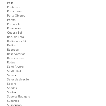
Polia
Ponteiras
Porta luvas
Porta Objetos
Portas
Portinhola
Puxadores
Quebra Sol
Rack de Teto
Radiadores Kit
Radios
Reboque
Reservatórios
Retrovisores
Rodas
Semi-Arvore
SEMI-EIXO
Sensor
Setor de direção
Soleira
Sondas
Spoiler
Suporte Bagagito
Suportes
Suspensão