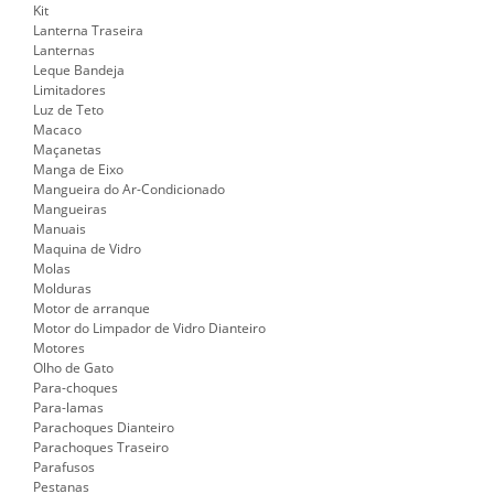
Kit
Lanterna Traseira
Lanternas
Leque Bandeja
Limitadores
Luz de Teto
Macaco
Maçanetas
Manga de Eixo
Mangueira do Ar-Condicionado
Mangueiras
Manuais
Maquina de Vidro
Molas
Molduras
Motor de arranque
Motor do Limpador de Vidro Dianteiro
Motores
Olho de Gato
Para-choques
Para-lamas
Parachoques Dianteiro
Parachoques Traseiro
Parafusos
Pestanas