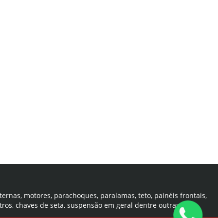
ternas, motores, parachoques, paralamas, teto, painéis frontais,
tros, chaves de seta, suspensão em geral dentre outras.