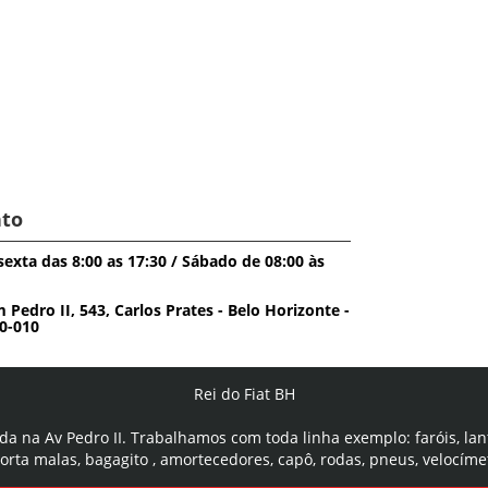
to
exta das 8:00 as 17:30 / Sábado de 08:00 às
edro II, 543, Carlos Prates - Belo Horizonte -
0-010
Rei do Fiat BH
da na Av Pedro II. Trabalhamos com toda linha exemplo: faróis, lan
porta malas, bagagito , amortecedores, capô, rodas, pneus, velocíme