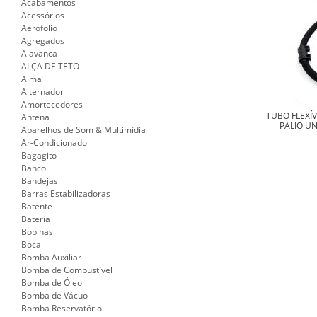
Acabamentos
Acessórios
Aerofolio
Agregados
Alavanca
ALÇA DE TETO
Alma
Alternador
Amortecedores
TUBO FLEXÍ
Antena
PALIO UN
Aparelhos de Som & Multimídia
Ar-Condicionado
Bagagito
Banco
Bandejas
Barras Estabilizadoras
Batente
Bateria
Bobinas
Bocal
Bomba Auxiliar
Bomba de Combustível
Bomba de Óleo
Bomba de Vácuo
Bomba Reservatório