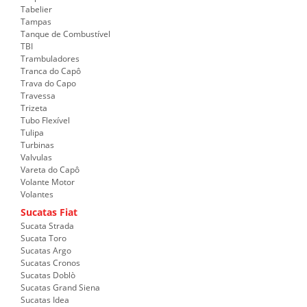
Tabelier
Tampas
Tanque de Combustível
TBI
Trambuladores
Tranca do Capô
Trava do Capo
Travessa
Trizeta
Tubo Flexível
Tulipa
Turbinas
Valvulas
Vareta do Capô
Volante Motor
Volantes
Sucatas Fiat
Sucata Strada
Sucata Toro
Sucatas Argo
Sucatas Cronos
Sucatas Doblò
Sucatas Grand Siena
Sucatas Idea