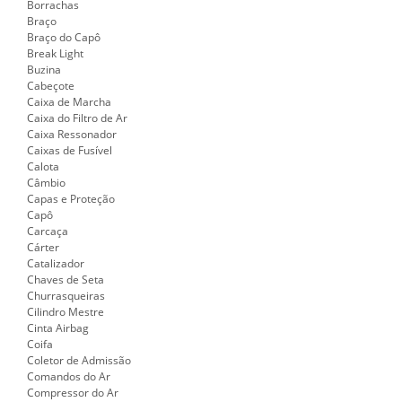
Borrachas
Braço
Braço do Capô
Break Light
Buzina
Cabeçote
Caixa de Marcha
Caixa do Filtro de Ar
Caixa Ressonador
Caixas de Fusível
Calota
Câmbio
Capas e Proteção
Capô
Carcaça
Cárter
Catalizador
Chaves de Seta
Churrasqueiras
Cilindro Mestre
Cinta Airbag
Coifa
Coletor de Admissão
Comandos do Ar
Compressor do Ar