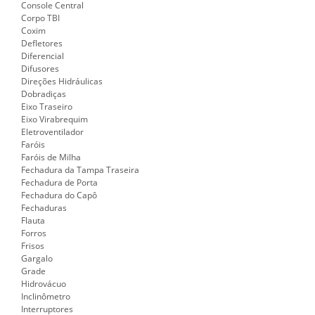
Console Central
Corpo TBI
Coxim
Defletores
Diferencial
Difusores
Direções Hidráulicas
Dobradiças
Eixo Traseiro
Eixo Virabrequim
Eletroventilador
Faróis
Faróis de Milha
Fechadura da Tampa Traseira
Fechadura de Porta
Fechadura do Capô
Fechaduras
Flauta
Forros
Frisos
Gargalo
Grade
Hidrovácuo
Inclinômetro
Interruptores