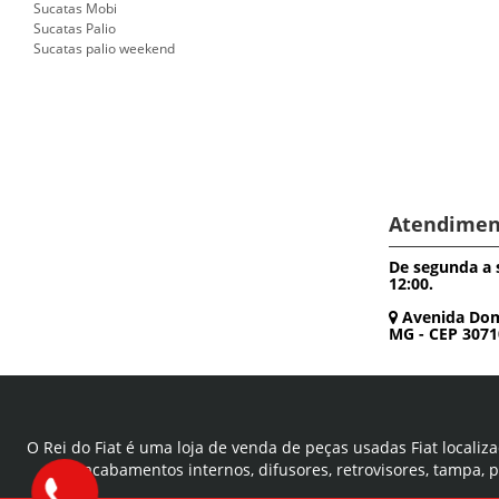
Sucatas Mobi
Sucatas Palio
Sucatas palio weekend
Atendimen
De segunda a s
12:00.
Avenida Dom P
MG - CEP 3071
O Rei do Fiat é uma loja de venda de peças usadas Fiat localiza
acabamentos internos, difusores, retrovisores, tampa, 