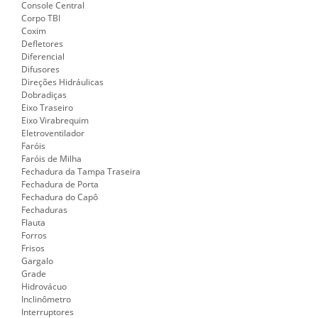
Console Central
Corpo TBI
Coxim
Defletores
Diferencial
Difusores
Direções Hidráulicas
Dobradiças
Eixo Traseiro
Eixo Virabrequim
Eletroventilador
Faróis
Faróis de Milha
Fechadura da Tampa Traseira
Fechadura de Porta
Fechadura do Capô
Fechaduras
Flauta
Forros
Frisos
Gargalo
Grade
Hidrovácuo
Inclinômetro
Interruptores