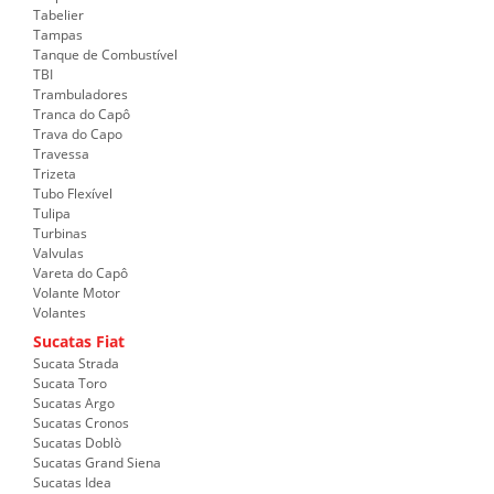
Tabelier
Tampas
Tanque de Combustível
TBI
Trambuladores
Tranca do Capô
Trava do Capo
Travessa
Trizeta
Tubo Flexível
Tulipa
Turbinas
Valvulas
Vareta do Capô
Volante Motor
Volantes
Sucatas Fiat
Sucata Strada
Sucata Toro
Sucatas Argo
Sucatas Cronos
Sucatas Doblò
Sucatas Grand Siena
Sucatas Idea