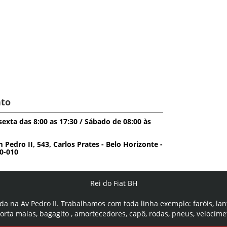
to
exta das 8:00 as 17:30 / Sábado de 08:00 às
edro II, 543, Carlos Prates - Belo Horizonte -
0-010
Rei do Fiat BH
da na Av Pedro II. Trabalhamos com toda linha exemplo: faróis, lan
porta malas, bagagito , amortecedores, capô, rodas, pneus, velocíme