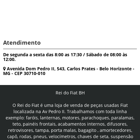
Atendimento
De segunda a sexta das 8:00 as 17:30 / Sábado de 08:00 às
12:00.
Avenida Dom Pedro II, 543, Carlos Prates - Belo Horizonte -
MG - CEP 30710-010
Rei do Fiat BH
O Rei do Fiat é uma loja de venda de peças usadas Fiat
localizada na Av Pedro II. Trabalhamos com toda linha
exemplo: faróis, lanternas, motores, parachoques, paralamas,
teto, painéis frontais, acabamentos internos, difusores,
retrovisores, tampa, porta malas, bagagito , amortecedores,
capô, rodas, pneus, velocímetros, chaves de seta, suspensão