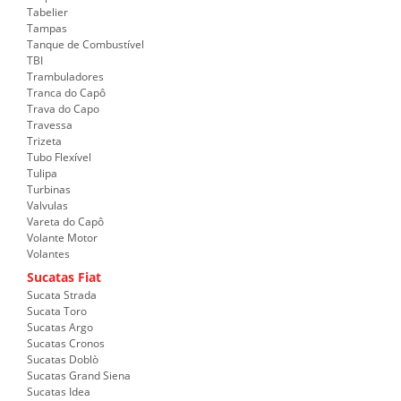
Tabelier
Tampas
Tanque de Combustível
TBI
Trambuladores
Tranca do Capô
Trava do Capo
Travessa
Trizeta
Tubo Flexível
Tulipa
Turbinas
Valvulas
Vareta do Capô
Volante Motor
Volantes
Sucatas Fiat
Sucata Strada
Sucata Toro
Sucatas Argo
Sucatas Cronos
Sucatas Doblò
Sucatas Grand Siena
Sucatas Idea