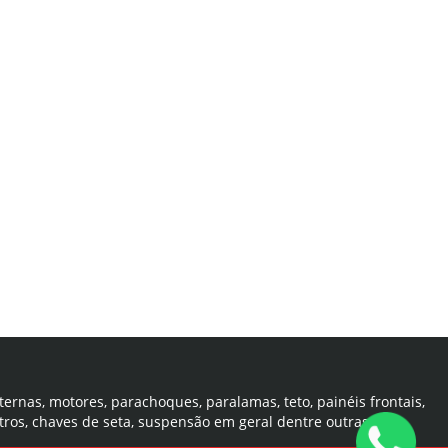
ternas, motores, parachoques, paralamas, teto, painéis frontais,
tros, chaves de seta, suspensão em geral dentre outras.