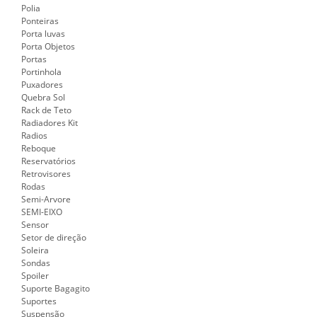
Polia
Ponteiras
Porta luvas
Porta Objetos
Portas
Portinhola
Puxadores
Quebra Sol
Rack de Teto
Radiadores Kit
Radios
Reboque
Reservatórios
Retrovisores
Rodas
Semi-Arvore
SEMI-EIXO
Sensor
Setor de direção
Soleira
Sondas
Spoiler
Suporte Bagagito
Suportes
Suspensão