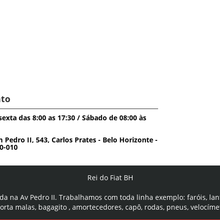
to
exta das 8:00 as 17:30 / Sábado de 08:00 às
edro II, 543, Carlos Prates - Belo Horizonte -
0-010
Rei do Fiat BH
da na Av Pedro II. Trabalhamos com toda linha exemplo: faróis, lan
porta malas, bagagito , amortecedores, capô, rodas, pneus, velocíme