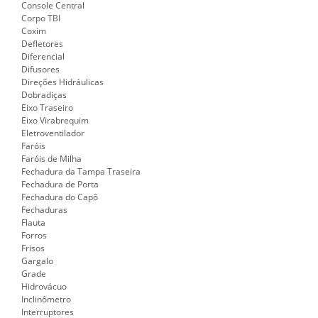
Console Central
Corpo TBI
Coxim
Defletores
Diferencial
Difusores
Direções Hidráulicas
Dobradiças
Eixo Traseiro
Eixo Virabrequim
Eletroventilador
Faróis
Faróis de Milha
Fechadura da Tampa Traseira
Fechadura de Porta
Fechadura do Capô
Fechaduras
Flauta
Forros
Frisos
Gargalo
Grade
Hidrovácuo
Inclinômetro
Interruptores