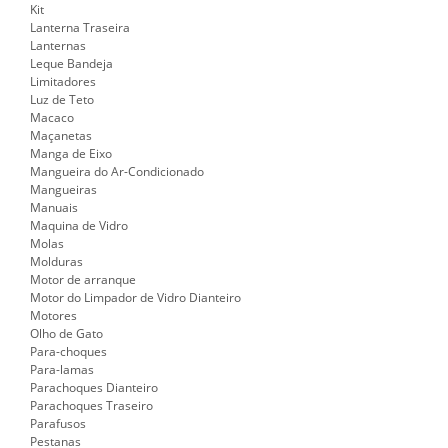
Kit
Lanterna Traseira
Lanternas
Leque Bandeja
Limitadores
Luz de Teto
Macaco
Maçanetas
Manga de Eixo
Mangueira do Ar-Condicionado
Mangueiras
Manuais
Maquina de Vidro
Molas
Molduras
Motor de arranque
Motor do Limpador de Vidro Dianteiro
Motores
Olho de Gato
Para-choques
Para-lamas
Parachoques Dianteiro
Parachoques Traseiro
Parafusos
Pestanas