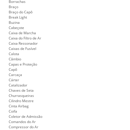
Borrachas
Braço
Braço do Capô
Break Light
Buzina
Cabeçote
Caixa de Marcha
Caixa do Filtro de Ar
Caixa Ressonador
Caixas de Fusível
Calota
Câmbio
Capas e Proteção
Capô
Carcaça
Cárter
Catalizador
Chaves de Seta
Churrasqueiras
Cilindro Mestre
Cinta Airbag
Coifa
Coletor de Admissão
Comandos do Ar
Compressor do Ar