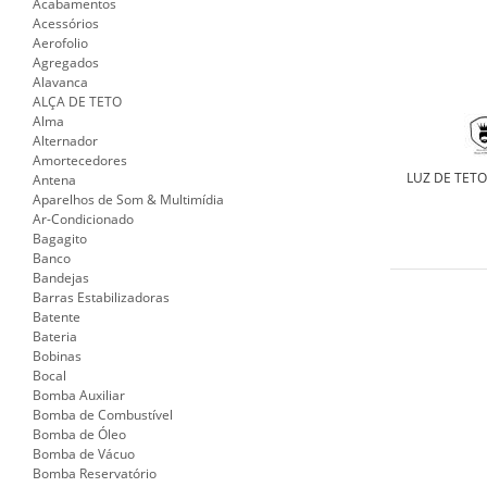
Acabamentos
Acessórios
Aerofolio
Agregados
Alavanca
ALÇA DE TETO
Alma
Alternador
Amortecedores
LUZ DE TETO
Antena
Aparelhos de Som & Multimídia
Ar-Condicionado
Bagagito
Banco
Bandejas
Barras Estabilizadoras
Batente
Bateria
Bobinas
Bocal
Bomba Auxiliar
Bomba de Combustível
Bomba de Óleo
Bomba de Vácuo
Bomba Reservatório