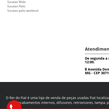
Sucatas Mobi
Sucatas Palio
Sucatas palio weekend
Atendimen
De segunda a s
12:00.
Avenida Dom P
MG - CEP 3071
O Rei do Fiat é uma loja de venda de peças usadas Fiat localiza
acabamentos internos, difusores, retrovisores, tampa, 