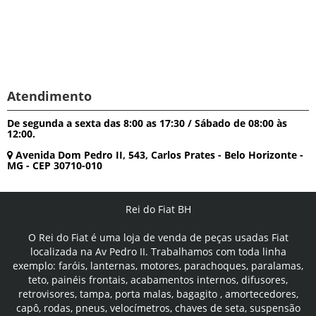
Atendimento
De segunda a sexta das 8:00 as 17:30 / Sábado de 08:00 às
12:00.
Avenida Dom Pedro II, 543, Carlos Prates - Belo Horizonte -
MG - CEP 30710-010
Rei do Fiat BH
O Rei do Fiat é uma loja de venda de peças usadas Fiat
localizada na Av Pedro II. Trabalhamos com toda linha
exemplo: faróis, lanternas, motores, parachoques, paralamas,
teto, painéis frontais, acabamentos internos, difusores,
retrovisores, tampa, porta malas, bagagito , amortecedores,
capô, rodas, pneus, velocímetros, chaves de seta, suspensão