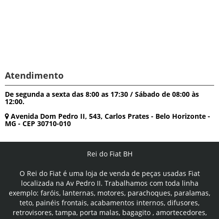
Atendimento
De segunda a sexta das 8:00 as 17:30 / Sábado de 08:00 às
12:00.
Avenida Dom Pedro II, 543, Carlos Prates - Belo Horizonte -
MG - CEP 30710-010
Rei do Fiat BH
O Rei do Fiat é uma loja de venda de peças usadas Fiat
localizada na Av Pedro II. Trabalhamos com toda linha
exemplo: faróis, lanternas, motores, parachoques, paralamas,
teto, painéis frontais, acabamentos internos, difusores,
retrovisores, tampa, porta malas, bagagito , amortecedores,