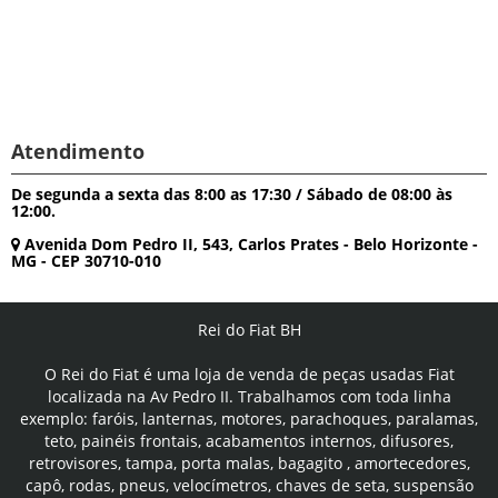
Atendimento
De segunda a sexta das 8:00 as 17:30 / Sábado de 08:00 às
12:00.
Avenida Dom Pedro II, 543, Carlos Prates - Belo Horizonte -
MG - CEP 30710-010
Rei do Fiat BH
O Rei do Fiat é uma loja de venda de peças usadas Fiat
localizada na Av Pedro II. Trabalhamos com toda linha
exemplo: faróis, lanternas, motores, parachoques, paralamas,
teto, painéis frontais, acabamentos internos, difusores,
retrovisores, tampa, porta malas, bagagito , amortecedores,
capô, rodas, pneus, velocímetros, chaves de seta, suspensão