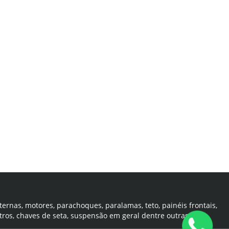
ternas, motores, parachoques, paralamas, teto, painéis frontais,
tros, chaves de seta, suspensão em geral dentre outras.