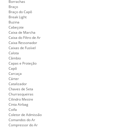
Borrachas
Braço
Braço do Capô
Break Light
Buzina
Cabeçote
Caixa de Marcha
Caixa do Filtro de Ar
Caixa Ressonador
Caixas de Fusível
Calota
Câmbio
Capas e Proteção
Capô
Carcaça
Cárter
Catalizador
Chaves de Seta
Churrasqueiras
Cilindro Mestre
Cinta Airbag
Coifa
Coletor de Admissão
Comandos do Ar
Compressor do Ar